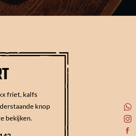
RT
x friet, kalfs
onderstaande knop
e bekijken.
142